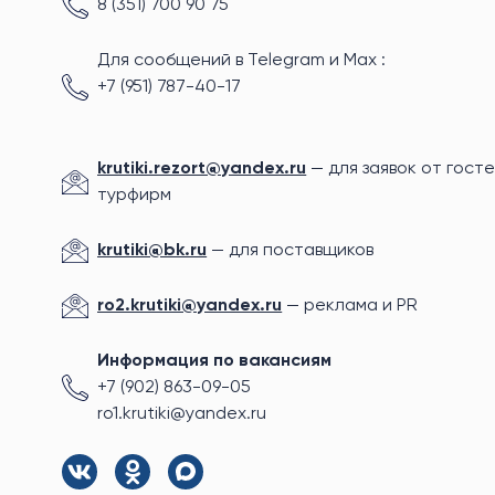
8 (351) 700 90 75
Для сообщений в Telegram и Max :
+7 (951) 787-40-17
krutiki.rezort@yandex.ru
— для заявок от госте
турфирм
krutiki@bk.ru
— для поставщиков
ro2.krutiki@yandex.ru
— реклама и PR
Информация по вакансиям
+7 (902) 863-09-05
ro1.krutiki@yandex.ru