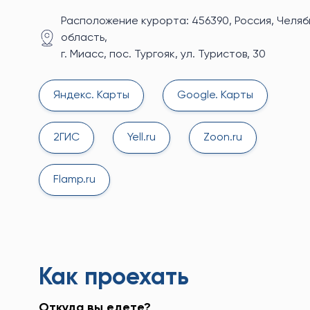
Расположение курорта: 456390, Россия, Челя
область,
г. Миасс, пос. Тургояк, ул. Туристов, 30
Яндекс. Карты
Google. Карты
2ГИС
Yell.ru
Zoon.ru
Flamp.ru
Как проехать
Откуда вы едете?