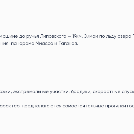
 машине до ручья Липовского — 19км. Зимой по льду озера 
ния, панорама Миасса и Таганая.
жки, экстремальные участки, бродики, скоростные спуск
рактер, предполагаются самостоятельные прогулки гост