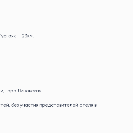
Тургояк — 23км.
и, гора Липовская.
ей, без участия представителей отеля в