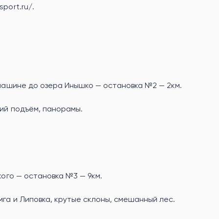
port.ru/.
 машине до озера Инышко — остановка №2 — 2км.
кий подъём, панорамы.
кого — остановка №3 — 9км.
мга и Липовка, крутые склоны, смешанный лес.