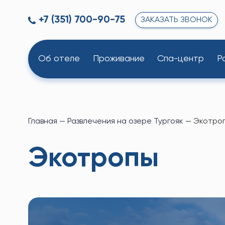
+7 (351) 700-90-75
ЗАКАЗАТЬ ЗВОНОК
Об отеле
Проживание
Спа-центр
Р
Главная
—
Развлечения на озере Тургояк
—
Экотро
Экотропы