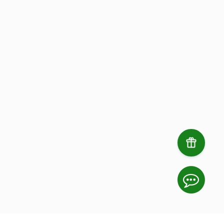
Премиум-корты на озере Тургояк,
профессиональный инвентарь и
комфортные условия для игры.
Подробнее
Забронировать