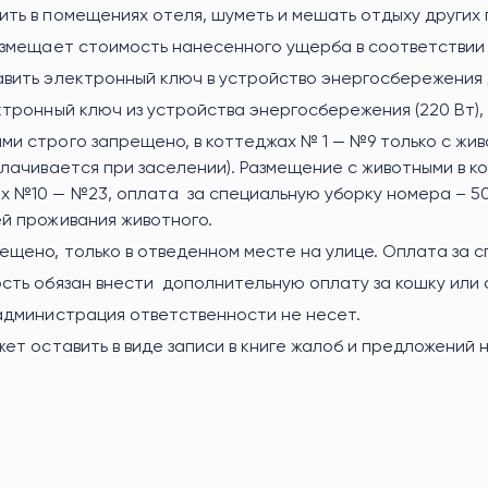
ить в помещениях отеля, шуметь и мешать отдыху других
возмещает стоимость нанесенного ущерба в соответствии
авить электронный ключ в устройство энергосбережения
тронный ключ из устройства энергосбережения (220 Вт), 
и строго запрещено, в коттеджах № 1 — №9 только с жив
лачивается при заселении). Размещение с животными в к
 №10 — №23, оплата за специальную уборку номера – 500
ей проживания животного.
ещено, только в отведенном месте на улице. Оплата за 
сть обязан внести дополнительную оплату за кошку или со
 администрация ответственности не несет.
ет оставить в виде записи в книге жалоб и предложений 