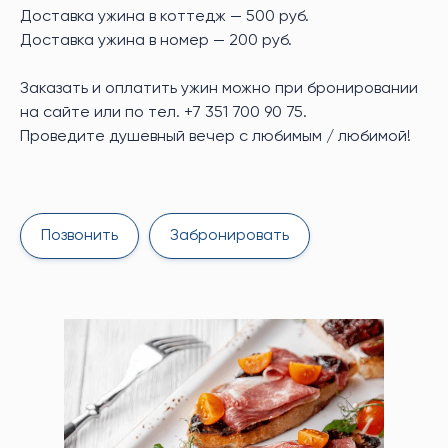
Доставка ужина в коттедж — 500 руб.
Доставка ужина в номер — 200 руб.
Заказать и оплатить ужин можно при бронировании
на сайте или по тел. +7 351 700 90 75.
Акция
Акци
Проведите душевный вечер с любимым / любимой!
Падел-теннис в Крутиках
Ква
Премиум-корты на озере Тургояк,
Отп
Позвонить
Забронировать
профессиональный инвентарь и
при
т от
комфортные условия для игры.
тро
лях:
луч
Подробнее