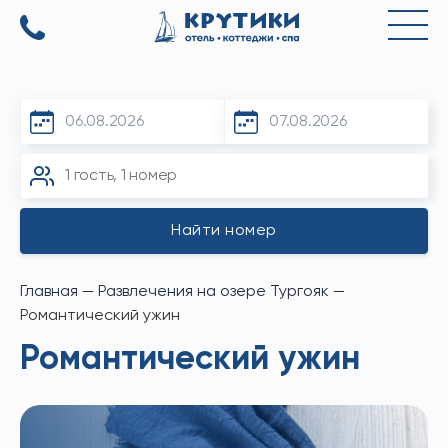
База
отдыха
на
озере
тургояк
в
Миассе
(Челябинская
Область)
-
Главная
—
Развлечения на озере Тургояк
—
Курортный
Романтический ужин
отель
"Крутики
Романтический ужин
Тургояк"