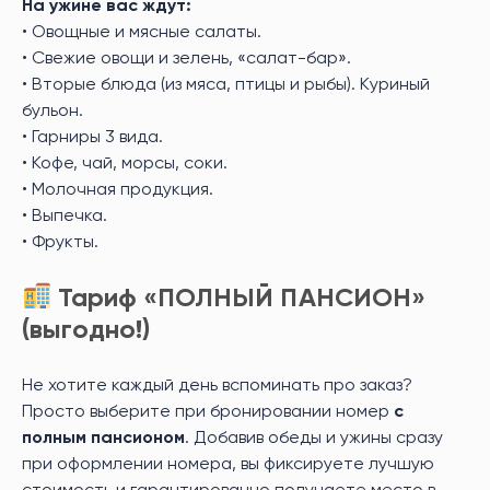
На ужине вас ждут:
• Овощные и мясные салаты.
• Свежие овощи и зелень, «салат-бар».
• Вторые блюда (из мяса, птицы и рыбы). Куриный
бульон.
• Гарниры 3 вида.
• Кофе, чай, морсы, соки.
• Молочная продукция.
• Выпечка.
• Фрукты.
Тариф «ПОЛНЫЙ ПАНСИОН»
(выгодно!)
Не хотите каждый день вспоминать про заказ?
Просто выберите при бронировании номер
с
полным пансионом
. Добавив обеды и ужины сразу
при оформлении номера, вы фиксируете лучшую
Акция
Акци