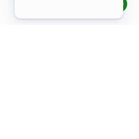
Информация
О компании
Сертификаты
Контакты
Реквизиты
Политика в отношении обработки персональных
данных
Политика конфиденциальности
FAQ
Правила проживания
Блог