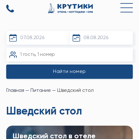
База
отдыха
на
озере
тургояк
в
Миассе
(Челябинская
Область)
-
Главная
—
Питание
—
Шведский стол
Курортный
отель
"Крутики
Шведский стол
Тургояк"
Шведский стол в отеле