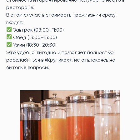
стоимость и гарантированно получаете место в
ресторане.
Падел-теннис в Крутиках
Ква
В этом случае в стоимость проживания сразу
входят:
Премиум-корты на озере Тургояк,
Отп
Завтрак (08:00–11:00)
профессиональный инвентарь и
при
т от
Обед (13:00–15:00)
комфортные условия для игры.
тро
лях:
Ужин (18:30–20:30)
луч
Это удобно, выгодно и позволяет полностью
расслабиться в «Крутиках», не отвлекаясь на
бытовые вопросы.
Подробнее