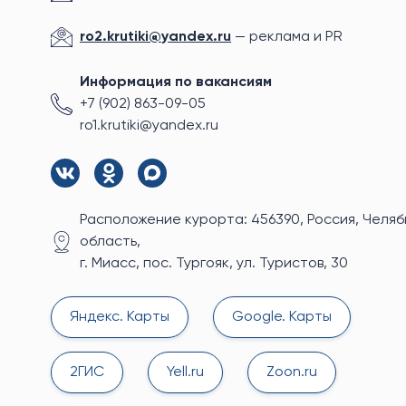
ro2.krutiki@yandex.ru
— реклама и PR
Информация по вакансиям
+7 (902) 863-09-05
ro1.krutiki@yandex.ru
Расположение курорта: 456390, Россия, Челя
область,
г. Миасс, пос. Тургояк, ул. Туристов, 30
Яндекс. Карты
Google. Карты
2ГИС
Yell.ru
Zoon.ru