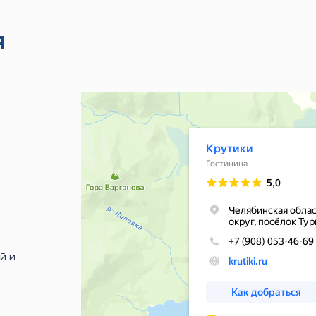
я
й и