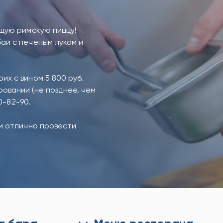
ящую римскую пиццу!
ай с печеным луком и
х с вином 5 800 руб.
овании (не позднее, чем
0-82-90.
ам отлично провести